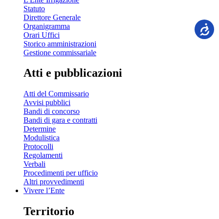
Statuto
Direttore Generale
Organigramma
Orari Uffici
Storico amministrazioni
Gestione commissariale
Atti e pubblicazioni
Atti del Commissario
Avvisi pubblici
Bandi di concorso
Bandi di gara e contratti
Determine
Modulistica
Protocolli
Regolamenti
Verbali
Procedimenti per ufficio
Altri provvedimenti
Vivere l’Ente
Territorio