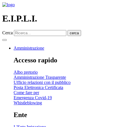
E.I.P.L.I.
Cerca
cerca
Amministrazione
Accesso rapido
Albo pretorio
Amministrazione Trasparente
Ufficio relazioni con il pubblico
Posta Elettronica Certificata
Come fare per
Emergenza Covid-19
Whistleblowing
Ente
L'Ente Irrigazione