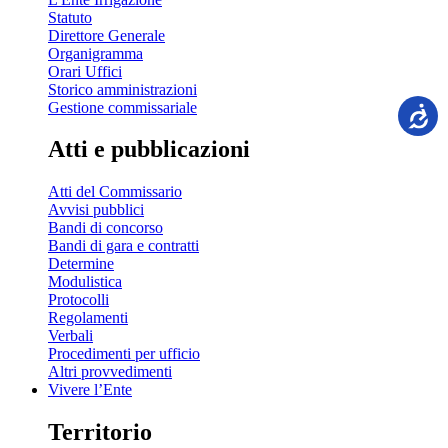
Statuto
Direttore Generale
Organigramma
Orari Uffici
Storico amministrazioni
Gestione commissariale
Atti e pubblicazioni
Atti del Commissario
Avvisi pubblici
Bandi di concorso
Bandi di gara e contratti
Determine
Modulistica
Protocolli
Regolamenti
Verbali
Procedimenti per ufficio
Altri provvedimenti
Vivere l’Ente
Territorio