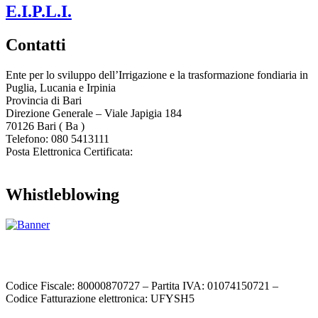
E.I.P.L.I.
Contatti
Ente per lo sviluppo dell’Irrigazione e la trasformazione fondiaria in
Puglia, Lucania e Irpinia
Provincia di
Bari
Direzione Generale – Viale Japigia 184
70126
Bari
(
Ba
)
Telefono: 080 5413111
Posta Elettronica Certificata:
enteirrigazione@legalmail.it
Whistleblowing
Contatta l’Ente
|
Accessibilità
|
Note legali
|
Privacy
|
Cookie policy
|
Credits
| Dati sul monitoraggio | Area riservata
Codice Fiscale: 80000870727 – Partita IVA: 01074150721 –
Codice Fatturazione elettronica: UFYSH5