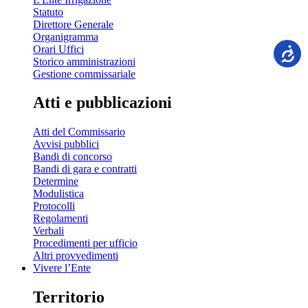
Statuto
Direttore Generale
Organigramma
Orari Uffici
Storico amministrazioni
Gestione commissariale
Atti e pubblicazioni
Atti del Commissario
Avvisi pubblici
Bandi di concorso
Bandi di gara e contratti
Determine
Modulistica
Protocolli
Regolamenti
Verbali
Procedimenti per ufficio
Altri provvedimenti
Vivere l’Ente
Territorio