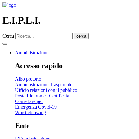
E.I.P.L.I.
Cerca
cerca
Amministrazione
Accesso rapido
Albo pretorio
Amministrazione Trasparente
Ufficio relazioni con il pubblico
Posta Elettronica Certificata
Come fare per
Emergenza Covid-19
Whistleblowing
Ente
L'Ente Irrigazione