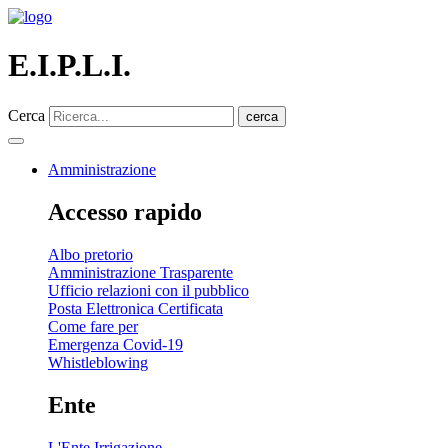
E.I.P.L.I.
Cerca
cerca
Amministrazione
Accesso rapido
Albo pretorio
Amministrazione Trasparente
Ufficio relazioni con il pubblico
Posta Elettronica Certificata
Come fare per
Emergenza Covid-19
Whistleblowing
Ente
L'Ente Irrigazione