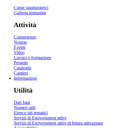
Come raggiungerci
Galleria immagini
Attività
Competenze
Notizie
Eventi
Video
Lavoro e formazione
Progetti
Cataloghi
Cantieri
Informazioni
Utilità
Dati Istat
Numeri utili
Elenco siti tematici
Servizi di Egovernment attivi
Servizi di Egovernment attivi di futura attivazione