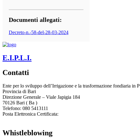
Documenti allegati:
Decreto-n.-58-del-28-03-2024
E.I.P.L.I.
Contatti
Ente per lo sviluppo dell’Irrigazione e la trasformazione fondiaria in P
Provincia di
Bari
Direzione Generale – Viale Japigia 184
70126
Bari
(
Ba
)
Telefono: 080 5413111
Posta Elettronica Certificata:
enteirrigazione@legalmail.it
Whistleblowing