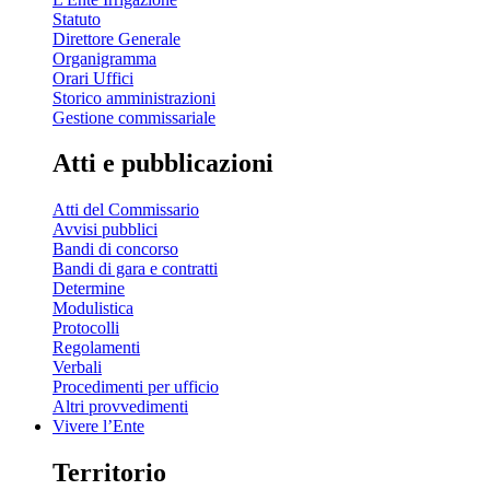
Statuto
Direttore Generale
Organigramma
Orari Uffici
Storico amministrazioni
Gestione commissariale
Atti e pubblicazioni
Atti del Commissario
Avvisi pubblici
Bandi di concorso
Bandi di gara e contratti
Determine
Modulistica
Protocolli
Regolamenti
Verbali
Procedimenti per ufficio
Altri provvedimenti
Vivere l’Ente
Territorio