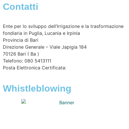
Contatti
Ente per lo sviluppo dell’Irrigazione e la trasformazione
fondiaria in Puglia, Lucania e Irpinia
Provincia di
Bari
Direzione Generale – Viale Japigia 184
70126
Bari
(
Ba
)
Telefono: 080 5413111
Posta Elettronica Certificata:
enteirrigazione@legalmail.it
Whistleblowing
Contatta l’Ente
|
Accessibilità
|
Note legali
|
Privacy
|
Cookie policy
|
Credits
| Dati sul monitoraggio | Area