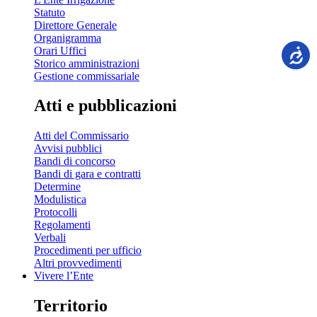
Statuto
Direttore Generale
Organigramma
Orari Uffici
Storico amministrazioni
Gestione commissariale
Atti e pubblicazioni
Atti del Commissario
Avvisi pubblici
Bandi di concorso
Bandi di gara e contratti
Determine
Modulistica
Protocolli
Regolamenti
Verbali
Procedimenti per ufficio
Altri provvedimenti
Vivere l’Ente
Territorio