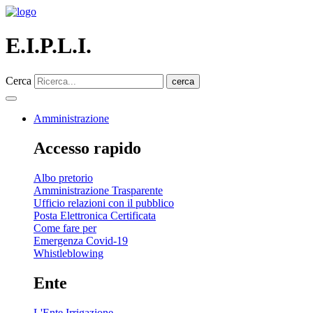
E.I.P.L.I.
Cerca
cerca
Amministrazione
Accesso rapido
Albo pretorio
Amministrazione Trasparente
Ufficio relazioni con il pubblico
Posta Elettronica Certificata
Come fare per
Emergenza Covid-19
Whistleblowing
Ente
L'Ente Irrigazione