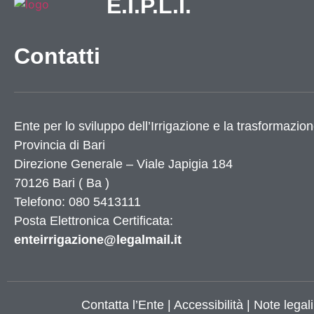
E.I.P.L.I.
Utilità
Contatti
Dati Istat
Numeri utili
Elenco siti tematici
Ente per lo sviluppo dell’Irrigazione e la trasformazion
Servizi di Egovernment attivi
Servizi di Egovernment attivi di futura attiv
Provincia di
Bari
Accessibilità
Direzione Generale – Viale Japigia 184
Mappa del sito
70126
Bari
(
Ba
)
Elenco banner
Telefono: 080 5413111
Elenco partner
Posta Elettronica Certificata:
enteirrigazione@legalmail.it
X
Contatta l’Ente
|
Accessibilità
|
Note legali