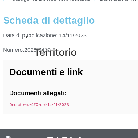
Scheda di dettaglio
Data di pubblicazione: 14/11/2023
Vivere l’Ente
Territorio
Numero:2023/0470
Documenti e link
Come raggiungerci
Galleria immagini
Documenti allegati:
Decreto-n.-470-del-14-11-2023
Informazioni