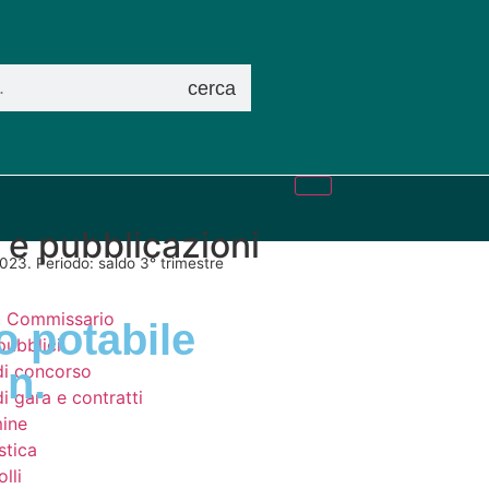
cerca
i e pubblicazioni
/2023. Periodo: saldo 3° trimestre
el Commissario
so potabile
pubblici
 n.
di concorso
i gara e contratti
ine
stica
lli