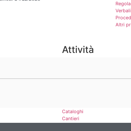
Regola
Verbali
Proced
Altri 
Attività
Competenze
Notizie
Eventi
Video
Lavoro e formazione
Progetti
Cataloghi
Cantieri