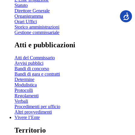
Statuto
Direttore Generale
Organigramma
Orari Uffici
Storico amministrazioni
Gestione commissariale
Atti e pubblicazioni
Atti del Commissario
Avvisi pubblici
Bandi di concorso
Bandi di gara e contratti
Determine
Modulistica
Protocolli
Regolamenti
Verbali
Procedimenti per ufficio
Altri provvedimenti
Vivere l’Ente
Territorio