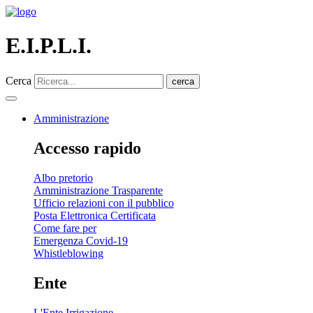
E.I.P.L.I.
Cerca
cerca
Amministrazione
Accesso rapido
Albo pretorio
Amministrazione Trasparente
Ufficio relazioni con il pubblico
Posta Elettronica Certificata
Come fare per
Emergenza Covid-19
Whistleblowing
Ente
L'Ente Irrigazione