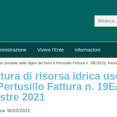
inistrazione
Vivere l’Ente
Informazioni
 uso potabile dalle dighe del Sinni e Pertusillo Fattura n. 19E/2022. Per
itura di risorsa idrica u
Pertusillo Fattura n. 19E
estre 2021
ica:
18/03/2022