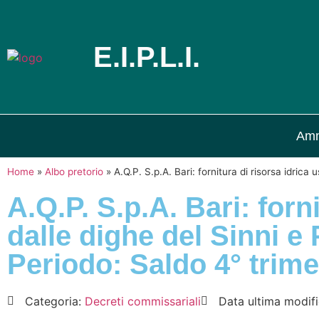
E.I.P.L.I.
Amm
Home
»
Albo pretorio
»
A.Q.P. S.p.A. Bari: fornitura di risorsa idrica
A.Q.P. S.p.A. Bari: forn
dalle dighe del Sinni e 
Periodo: Saldo 4° trim
Categoria:
Decreti commissariali
Data ultima modif