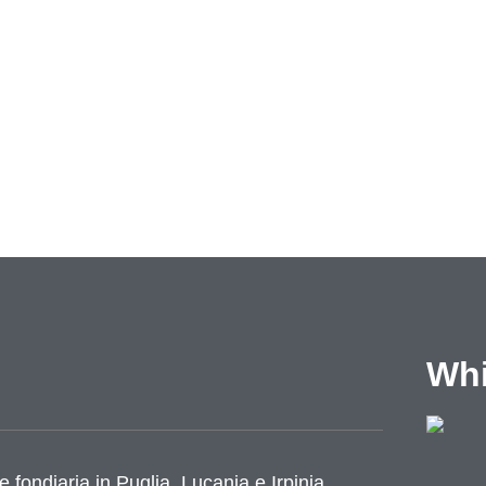
Whi
e fondiaria in Puglia, Lucania e Irpinia