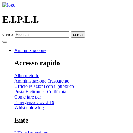
E.I.P.L.I.
Cerca
cerca
Amministrazione
Accesso rapido
Albo pretorio
Amministrazione Trasparente
Ufficio relazioni con il pubblico
Posta Elettronica Certificata
Come fare per
Emergenza Covid-19
Whistleblowing
Ente
L'Ente Irrigazione