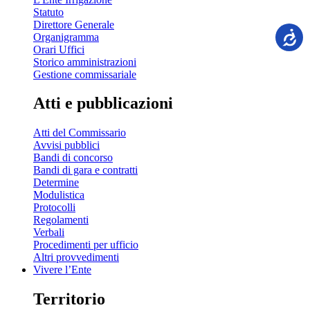
Statuto
Direttore Generale
Organigramma
Orari Uffici
Storico amministrazioni
Gestione commissariale
Atti e pubblicazioni
Atti del Commissario
Avvisi pubblici
Bandi di concorso
Bandi di gara e contratti
Determine
Modulistica
Protocolli
Regolamenti
Verbali
Procedimenti per ufficio
Altri provvedimenti
Vivere l’Ente
Territorio