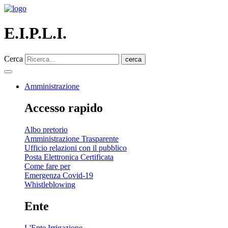
E.I.P.L.I.
Cerca
cerca
Amministrazione
Accesso rapido
Albo pretorio
Amministrazione Trasparente
Ufficio relazioni con il pubblico
Posta Elettronica Certificata
Come fare per
Emergenza Covid-19
Whistleblowing
Ente
L'Ente Irrigazione