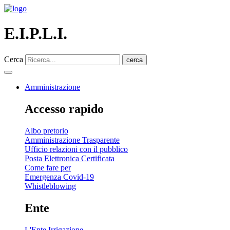
E.I.P.L.I.
Cerca
cerca
Amministrazione
Accesso rapido
Albo pretorio
Amministrazione Trasparente
Ufficio relazioni con il pubblico
Posta Elettronica Certificata
Come fare per
Emergenza Covid-19
Whistleblowing
Ente
L'Ente Irrigazione