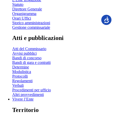
Statuto
Direttore Generale
Organigramma
Orari Uffici
Storico amministrazioni
Gestione commissariale
Atti e pubblicazioni
Atti del Commissario
Avvisi pubblici
Bandi di concorso
Bandi di gara e contratti
Determine
Modulistica
Protocolli
Regolamenti
Verbali
Procedimenti per ufficio
Altri provvedimenti
Vivere l’Ente
Territorio