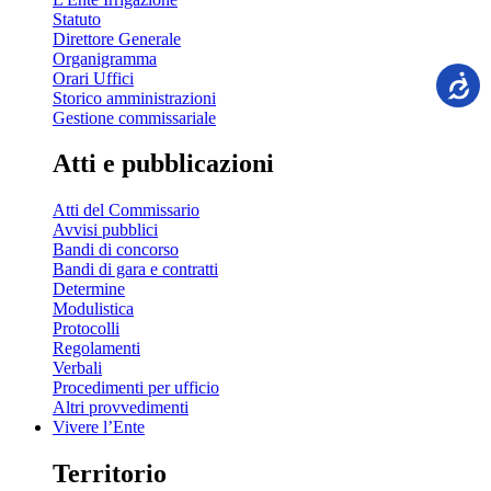
Statuto
Direttore Generale
Organigramma
Orari Uffici
Storico amministrazioni
Gestione commissariale
Atti e pubblicazioni
Atti del Commissario
Avvisi pubblici
Bandi di concorso
Bandi di gara e contratti
Determine
Modulistica
Protocolli
Regolamenti
Verbali
Procedimenti per ufficio
Altri provvedimenti
Vivere l’Ente
Territorio