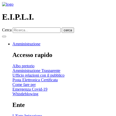
E.I.P.L.I.
Cerca
cerca
Amministrazione
Accesso rapido
Albo pretorio
Amministrazione Trasparente
Ufficio relazioni con il pubblico
Posta Elettronica Certificata
Come fare per
Emergenza Covid-19
Whistleblowing
Ente
L'Ente Irrigazione