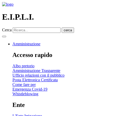
E.I.P.L.I.
Cerca
cerca
Amministrazione
Accesso rapido
Albo pretorio
Amministrazione Trasparente
Ufficio relazioni con il pubblico
Posta Elettronica Certificata
Come fare per
Emergenza Covid-19
Whistleblowing
Ente
L'Ente Irrigazione