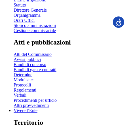
Statuto
Direttore Generale
Organigramma
Orari Uffici
Storico amministrazioni
Gestione commissariale
Atti e pubblicazioni
Atti del Commissario
Avvisi pubblici
Bandi di concorso
Bandi di gara e contratti
Determine
Modulistica
Protocolli
Regolamenti
Verbali
Procedimenti per ufficio
Altri provvedimenti
Vivere l’Ente
Territorio