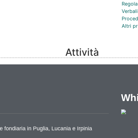
Regola
Verbali
Proced
Altri 
Attività
Competenze
Notizie
Eventi
Video
Whi
Lavoro e formazione
Progetti
Cataloghi
Cantieri
e fondiaria in Puglia, Lucania e Irpinia