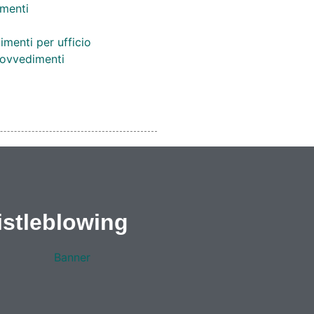
menti
imenti per ufficio
provvedimenti
stleblowing