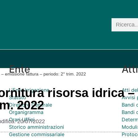
Ente
Att
 – emissione fattura – periodo: 2° trim. 2022
ornitura risorsa idrica 
L'Ente Irrigazione
Atti d
Statuto
Avvisi 
rim. 2022
Direttore Generale
Bandi 
Organigramma
Bandi d
Orari Uffici
Determ
difica:
20/07/2022
Storico amministrazioni
Moduli
Gestione commissariale
Protoco