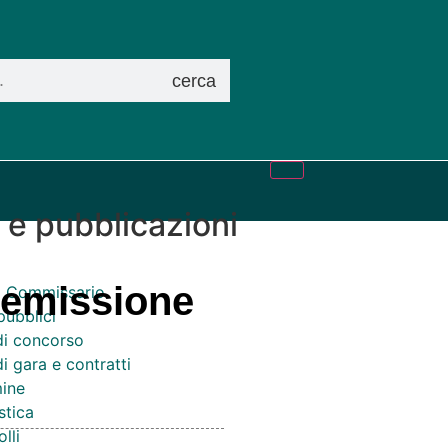
cerca
i e pubblicazioni
– emissione
el Commissario
pubblici
di concorso
i gara e contratti
ine
stica
lli