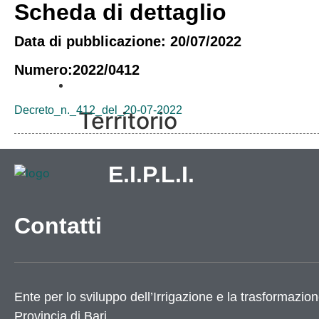
Scheda di dettaglio
Data di pubblicazione: 20/07/2022
Numero:2022/0412
Vivere l’Ente
Decreto_n._412_del_20-07-2022
Territorio
Come raggiungerci
E.I.P.L.I.
Galleria immagini
Contatti
Ente per lo sviluppo dell’Irrigazione e la trasformazion
Informazioni
Provincia di
Bari