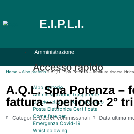
E.I.P.L.I.
Amministrazione
Accesso rapido
Home
»
Albo pretorio
»
A.Q.L. Spa Potenza – fornitura risorsa idrica
A.Q.L. Spa Potenza – f
Albo pretorio
Amministrazione Trasparente
fattura – periodo: 2° t
Ufficio relazioni con il pubblico
Posta Elettronica Certificata
Come fare per
Categoria:
Decreti commissariali
Data ultima mo
Emergenza Covid-19
Whistleblowing