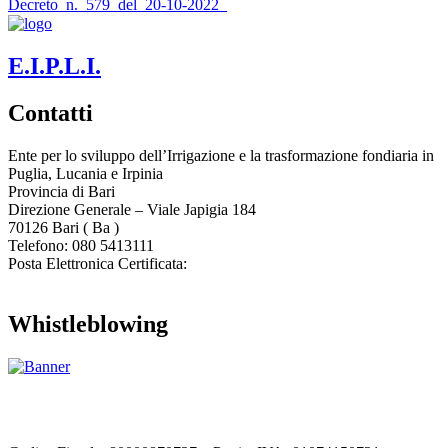
Decreto_n._579_del_20-10-2022_
E.I.P.L.I.
Contatti
Ente per lo sviluppo dell’Irrigazione e la trasformazione fondiaria in
Puglia, Lucania e Irpinia
Provincia di
Bari
Direzione Generale – Viale Japigia 184
70126
Bari
(
Ba
)
Telefono: 080 5413111
Posta Elettronica Certificata:
enteirrigazione@legalmail.it
Whistleblowing
Contatta l’Ente
|
Accessibilità
|
Note legali
|
Privacy
|
Cookie policy
|
Credits
| Dati sul monitoraggio | Area riservata