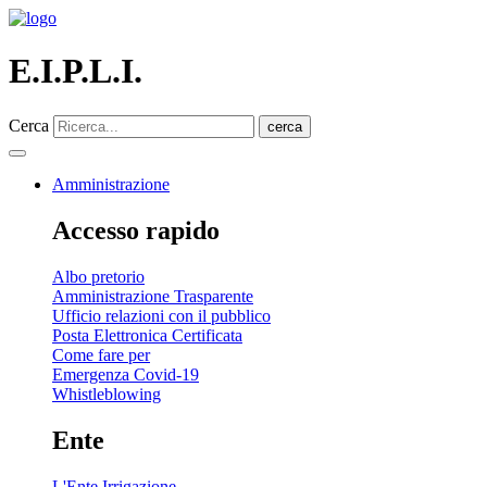
E.I.P.L.I.
Cerca
cerca
Amministrazione
Accesso rapido
Albo pretorio
Amministrazione Trasparente
Ufficio relazioni con il pubblico
Posta Elettronica Certificata
Come fare per
Emergenza Covid-19
Whistleblowing
Ente
L'Ente Irrigazione