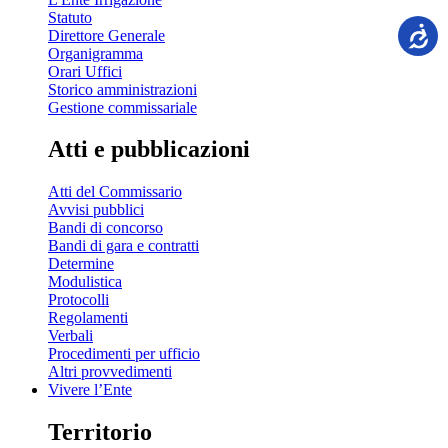
Statuto
Direttore Generale
Organigramma
Orari Uffici
Storico amministrazioni
Gestione commissariale
Atti e pubblicazioni
Atti del Commissario
Avvisi pubblici
Bandi di concorso
Bandi di gara e contratti
Determine
Modulistica
Protocolli
Regolamenti
Verbali
Procedimenti per ufficio
Altri provvedimenti
Vivere l’Ente
Territorio