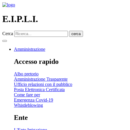
E.I.P.L.I.
Cerca
cerca
Amministrazione
Accesso rapido
Albo pretorio
Amministrazione Trasparente
Ufficio relazioni con il pubblico
Posta Elettronica Certificata
Come fare per
Emergenza Covid-19
Whistleblowing
Ente
L'Ente Irrigazione