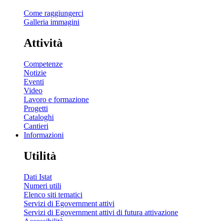
Come raggiungerci
Galleria immagini
Attività
Competenze
Notizie
Eventi
Video
Lavoro e formazione
Progetti
Cataloghi
Cantieri
Informazioni
Utilità
Dati Istat
Numeri utili
Elenco siti tematici
Servizi di Egovernment attivi
Servizi di Egovernment attivi di futura attivazione