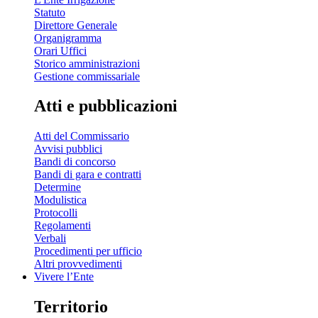
Statuto
Direttore Generale
Organigramma
Orari Uffici
Storico amministrazioni
Gestione commissariale
Atti e pubblicazioni
Atti del Commissario
Avvisi pubblici
Bandi di concorso
Bandi di gara e contratti
Determine
Modulistica
Protocolli
Regolamenti
Verbali
Procedimenti per ufficio
Altri provvedimenti
Vivere l’Ente
Territorio