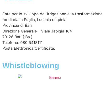
Ente per lo sviluppo dell’Irrigazione e la trasformazione
fondiaria in Puglia, Lucania e Irpinia
Provincia di
Bari
Direzione Generale – Viale Japigia 184
70126
Bari
(
Ba
)
Telefono: 080 5413111
Posta Elettronica Certificata:
enteirrigazione@legalmail.it
Whistleblowing
Contatta l’Ente
|
Accessibilità
|
Note legali
|
Privacy
|
Cookie policy
|
Credits
| Dati sul monitoraggio | Area
riservata