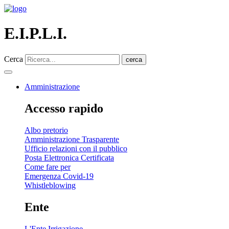
E.I.P.L.I.
Cerca
cerca
Amministrazione
Accesso rapido
Albo pretorio
Amministrazione Trasparente
Ufficio relazioni con il pubblico
Posta Elettronica Certificata
Come fare per
Emergenza Covid-19
Whistleblowing
Ente
L'Ente Irrigazione