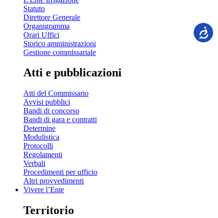
Statuto
Direttore Generale
Organigramma
Orari Uffici
Storico amministrazioni
Gestione commissariale
Atti e pubblicazioni
Atti del Commissario
Avvisi pubblici
Bandi di concorso
Bandi di gara e contratti
Determine
Modulistica
Protocolli
Regolamenti
Verbali
Procedimenti per ufficio
Altri provvedimenti
Vivere l’Ente
Territorio