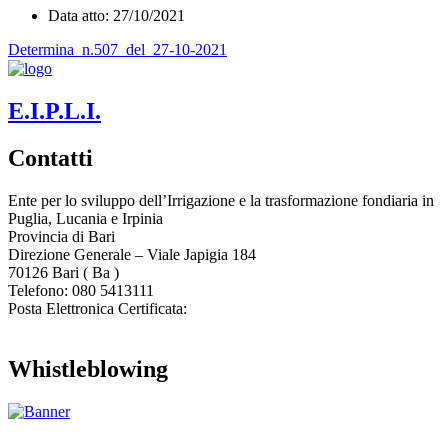
Data atto: 27/10/2021
Determina_n.507_del_27-10-2021
E.I.P.L.I.
Contatti
Ente per lo sviluppo dell’Irrigazione e la trasformazione fondiaria in
Puglia, Lucania e Irpinia
Provincia di
Bari
Direzione Generale – Viale Japigia 184
70126
Bari
(
Ba
)
Telefono: 080 5413111
Posta Elettronica Certificata:
enteirrigazione@legalmail.it
Whistleblowing
Contatta l’Ente
|
Accessibilità
|
Note legali
|
Privacy
|
Cookie policy
|