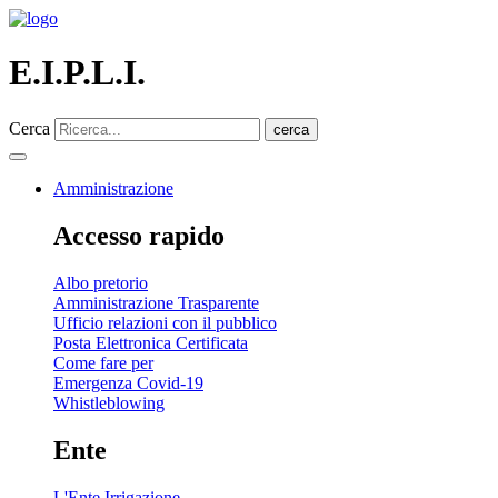
E.I.P.L.I.
Cerca
cerca
Amministrazione
Accesso rapido
Albo pretorio
Amministrazione Trasparente
Ufficio relazioni con il pubblico
Posta Elettronica Certificata
Come fare per
Emergenza Covid-19
Whistleblowing
Ente
L'Ente Irrigazione