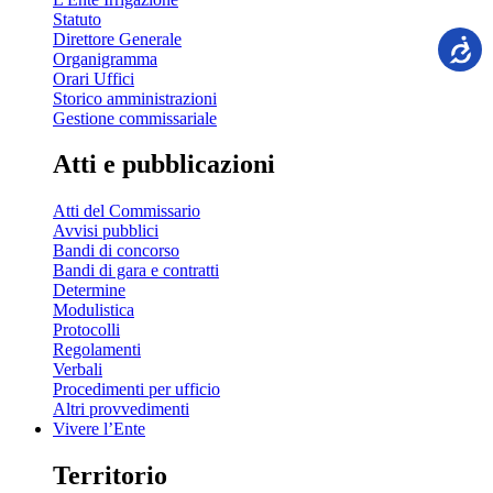
Statuto
Direttore Generale
Organigramma
Orari Uffici
Storico amministrazioni
Gestione commissariale
Atti e pubblicazioni
Atti del Commissario
Avvisi pubblici
Bandi di concorso
Bandi di gara e contratti
Determine
Modulistica
Protocolli
Regolamenti
Verbali
Procedimenti per ufficio
Altri provvedimenti
Vivere l’Ente
Territorio