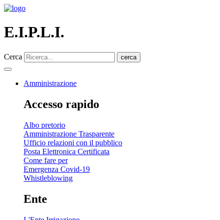
E.I.P.L.I.
Cerca
cerca
Amministrazione
Accesso rapido
Albo pretorio
Amministrazione Trasparente
Ufficio relazioni con il pubblico
Posta Elettronica Certificata
Come fare per
Emergenza Covid-19
Whistleblowing
Ente
L'Ente Irrigazione