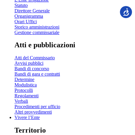
Statuto
Direttore Generale
Organigramma
Orari Uffici
Storico amministrazioni
Gestione commissariale
Atti e pubblicazioni
Atti del Commissario
Avvisi pubblici
Bandi di concorso
Bandi di gara e contratti
Determine
Modulistica
Protocolli
Regolamenti
Verbali
Procedimenti per ufficio
Altri provvedimenti
Vivere l’Ente
Territorio