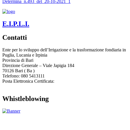
Determina_n.493_del_20-10-2021_1
E.I.P.L.I.
Contatti
Ente per lo sviluppo dell’Irrigazione e la trasformazione fondiaria in
Puglia, Lucania e Irpinia
Provincia di
Bari
Direzione Generale – Viale Japigia 184
70126
Bari
(
Ba
)
Telefono: 080 5413111
Posta Elettronica Certificata:
enteirrigazione@legalmail.it
Whistleblowing
Contatta l’Ente
|
Accessibilità
|
Note legali
|
Privacy
|
Cookie policy
|
Credits
| Dati sul monitoraggio | Area riservata