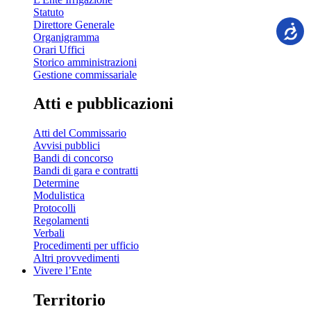
Statuto
Direttore Generale
Organigramma
Orari Uffici
Storico amministrazioni
Gestione commissariale
Atti e pubblicazioni
Atti del Commissario
Avvisi pubblici
Bandi di concorso
Bandi di gara e contratti
Determine
Modulistica
Protocolli
Regolamenti
Verbali
Procedimenti per ufficio
Altri provvedimenti
Vivere l’Ente
Territorio