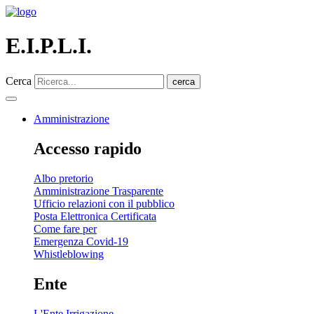
E.I.P.L.I.
Cerca
cerca
Amministrazione
Accesso rapido
Albo pretorio
Amministrazione Trasparente
Ufficio relazioni con il pubblico
Posta Elettronica Certificata
Come fare per
Emergenza Covid-19
Whistleblowing
Ente
L'Ente Irrigazione