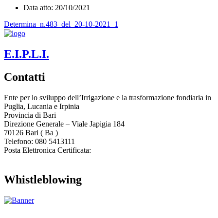
Data atto: 20/10/2021
Determina_n.483_del_20-10-2021_1
E.I.P.L.I.
Contatti
Ente per lo sviluppo dell’Irrigazione e la trasformazione fondiaria in
Puglia, Lucania e Irpinia
Provincia di
Bari
Direzione Generale – Viale Japigia 184
70126
Bari
(
Ba
)
Telefono: 080 5413111
Posta Elettronica Certificata:
enteirrigazione@legalmail.it
Whistleblowing
Contatta l’Ente
|
Accessibilità
|
Note legali
|
Privacy
|
Cookie policy
|