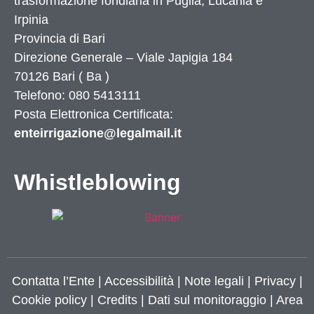
trasformazione fondiaria in Puglia, Lucania e
Irpinia
Provincia di
Bari
Direzione Generale – Viale Japigia 184
70126
Bari
(
Ba
)
Telefono: 080 5413111
Posta Elettronica Certificata:
enteirrigazione@legalmail.it
Whistleblowing
Contatta l’Ente
|
Accessibilità
|
Note legali
|
Privacy
|
Cookie policy
|
Credits
| Dati sul monitoraggio | Area