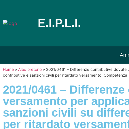
E.I.P.L.I.
Amm
Home
»
Albo pretorio
»
2021/0461 – Differenze contributive dovute a t
contributive e sanzioni civili per ritardato versamento. Competenza 
2021/0461 – Differenze 
versamento per applicaz
sanzioni civili su differ
per ritardato versamen