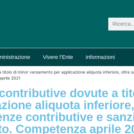
inistrazione
Vivere l’Ente
Informazioni
itolo di minor versamento per applicazione aliquota inferiore, oltre san
aprile 2021
contributive dovute a ti
ione aliquota inferiore,
enze contributive e sanzi
to. Competenza aprile 2