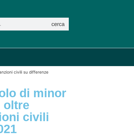
cerca
zioni civili su differenze
tolo di minor
 oltre
oni civili
021