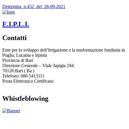
Determina_n.452_del_28-09-2021
E.I.P.L.I.
Contatti
Ente per lo sviluppo dell’Irrigazione e la trasformazione fondiaria in
Puglia, Lucania e Irpinia
Provincia di
Bari
Direzione Generale – Viale Japigia 184
70126
Bari
(
Ba
)
Telefono: 080 5413111
Posta Elettronica Certificata:
enteirrigazione@legalmail.it
Whistleblowing
Contatta l’Ente
|
Accessibilità
|
Note legali
|
Privacy
|
Cookie policy
|
Credits
| Dati sul monitoraggio | Area riservata