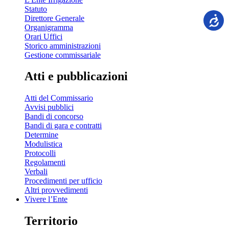
Statuto
Direttore Generale
Organigramma
Orari Uffici
Storico amministrazioni
Gestione commissariale
Atti e pubblicazioni
Atti del Commissario
Avvisi pubblici
Bandi di concorso
Bandi di gara e contratti
Determine
Modulistica
Protocolli
Regolamenti
Verbali
Procedimenti per ufficio
Altri provvedimenti
Vivere l’Ente
Territorio