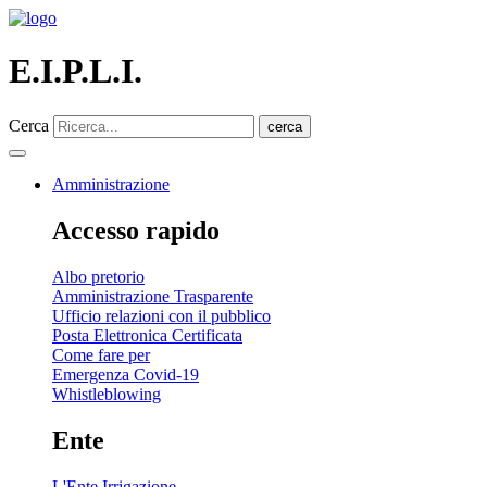
E.I.P.L.I.
Cerca
cerca
Amministrazione
Accesso rapido
Albo pretorio
Amministrazione Trasparente
Ufficio relazioni con il pubblico
Posta Elettronica Certificata
Come fare per
Emergenza Covid-19
Whistleblowing
Ente
L'Ente Irrigazione