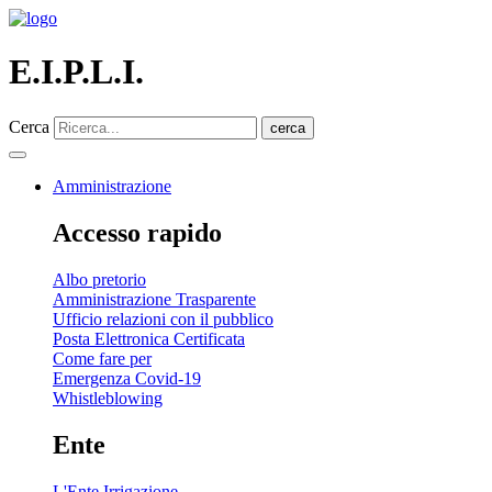
E.I.P.L.I.
Cerca
cerca
Amministrazione
Accesso rapido
Albo pretorio
Amministrazione Trasparente
Ufficio relazioni con il pubblico
Posta Elettronica Certificata
Come fare per
Emergenza Covid-19
Whistleblowing
Ente
L'Ente Irrigazione