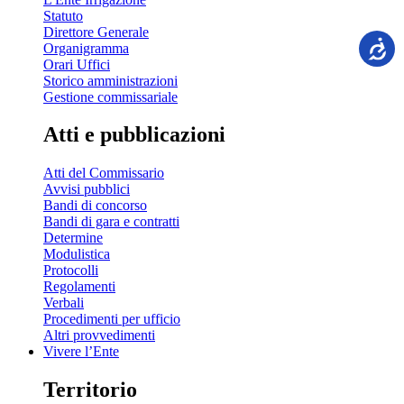
Statuto
Direttore Generale
Organigramma
Orari Uffici
Storico amministrazioni
Gestione commissariale
Atti e pubblicazioni
Atti del Commissario
Avvisi pubblici
Bandi di concorso
Bandi di gara e contratti
Determine
Modulistica
Protocolli
Regolamenti
Verbali
Procedimenti per ufficio
Altri provvedimenti
Vivere l’Ente
Territorio