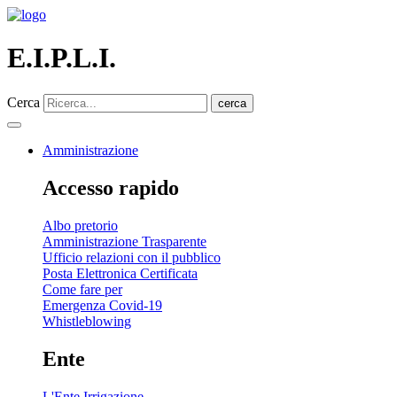
E.I.P.L.I.
Cerca
cerca
Amministrazione
Accesso rapido
Albo pretorio
Amministrazione Trasparente
Ufficio relazioni con il pubblico
Posta Elettronica Certificata
Come fare per
Emergenza Covid-19
Whistleblowing
Ente
L'Ente Irrigazione