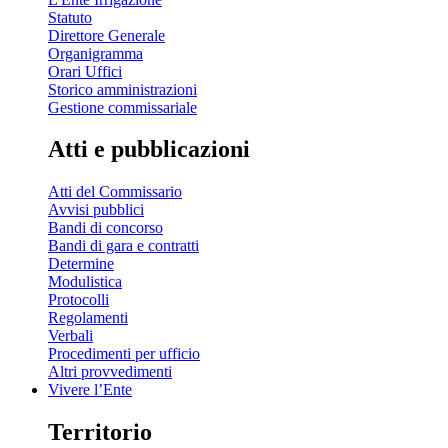
Statuto
Direttore Generale
Organigramma
Orari Uffici
Storico amministrazioni
Gestione commissariale
Atti e pubblicazioni
Atti del Commissario
Avvisi pubblici
Bandi di concorso
Bandi di gara e contratti
Determine
Modulistica
Protocolli
Regolamenti
Verbali
Procedimenti per ufficio
Altri provvedimenti
Vivere l’Ente
Territorio