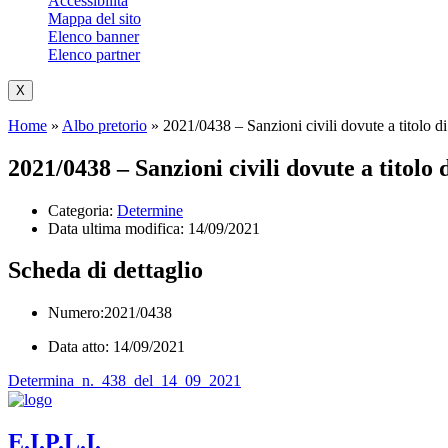
Accessibilità
Mappa del sito
Elenco banner
Elenco partner
X
Home
»
Albo pretorio
»
2021/0438 – Sanzioni civili dovute a titolo 
2021/0438 – Sanzioni civili dovute a titol
Categoria:
Determine
Data ultima modifica:
14/09/2021
Scheda di dettaglio
Numero:2021/0438
Data atto: 14/09/2021
Determina_n._438_del_14_09_2021
E.I.P.L.I.