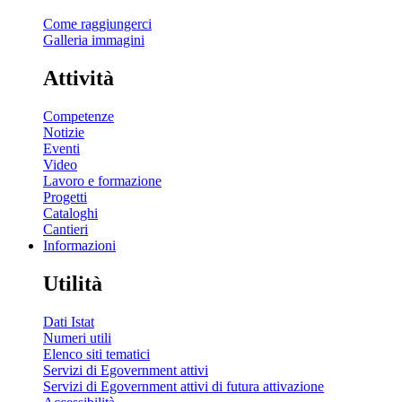
Come raggiungerci
Galleria immagini
Attività
Competenze
Notizie
Eventi
Video
Lavoro e formazione
Progetti
Cataloghi
Cantieri
Informazioni
Utilità
Dati Istat
Numeri utili
Elenco siti tematici
Servizi di Egovernment attivi
Servizi di Egovernment attivi di futura attivazione