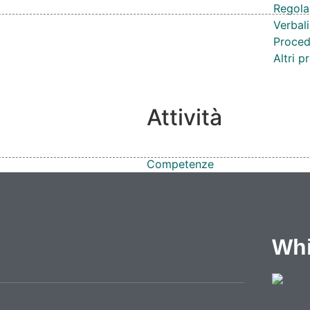
Regola
Verbali
Proced
Altri 
Attività
Competenze
Notizie
Eventi
Video
Lavoro e formazione
Whi
Progetti
Cataloghi
Cantieri