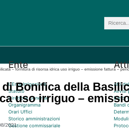
Ente
Att
icata – fornitura di risorsa idrica uso irriguo – emissione fattura – per
di Bonifica della Basilic
L'Ente Irrigazione
Atti d
Statuto
Avvisi 
rica uso irriguo – emissi
Direttore Generale
Bandi 
Organigramma
Bandi d
Orari Uffici
Determ
Storico amministrazioni
Moduli
08/2021
Gestione commissariale
Protoco