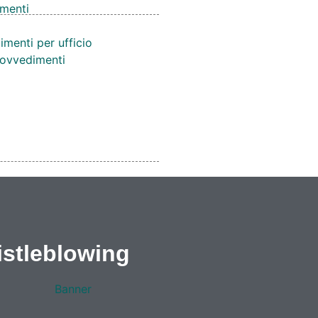
menti
imenti per ufficio
provvedimenti
stleblowing