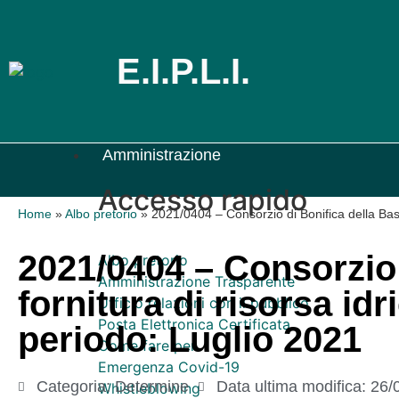
E.I.P.L.I.
Amministrazione
Accesso rapido
Home
»
Albo pretorio
»
2021/0404 – Consorzio di Bonifica della Basil
2021/0404 – Consorzio 
Albo pretorio
Amministrazione Trasparente
fornitura di risorsa id
Ufficio relazioni con il pubblico
Posta Elettronica Certificata
periodo: Luglio 2021
Come fare per
Emergenza Covid-19
Categoria:
Determine
Data ultima modifica:
26/
Whistleblowing