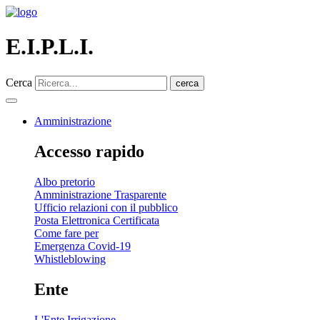
E.I.P.L.I.
Cerca
cerca
Amministrazione
Accesso rapido
Albo pretorio
Amministrazione Trasparente
Ufficio relazioni con il pubblico
Posta Elettronica Certificata
Come fare per
Emergenza Covid-19
Whistleblowing
Ente
L'Ente Irrigazione