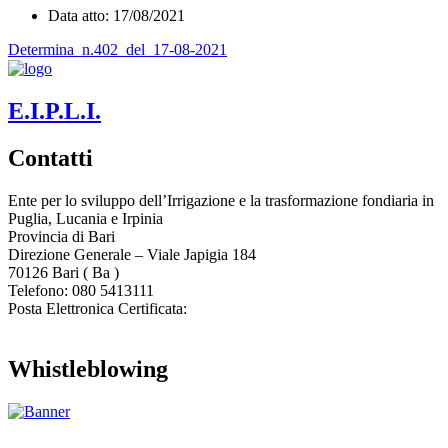
Data atto: 17/08/2021
Determina_n.402_del_17-08-2021
E.I.P.L.I.
Contatti
Ente per lo sviluppo dell’Irrigazione e la trasformazione fondiaria in
Puglia, Lucania e Irpinia
Provincia di
Bari
Direzione Generale – Viale Japigia 184
70126
Bari
(
Ba
)
Telefono: 080 5413111
Posta Elettronica Certificata:
enteirrigazione@legalmail.it
Whistleblowing
Contatta l’Ente
|
Accessibilità
|
Note legali
|
Privacy
|
Cookie policy
|