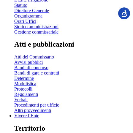
Statuto
Direttore Generale
Organigramma
Orari Uffici
Storico amministrazioni
Gestione commissariale
Atti e pubblicazioni
Atti del Commissario
Avvisi pubblici
Bandi di concorso
Bandi di gara e contratti
Determine
Modulistica
Protocolli
Regolamenti
Verbali
Procedimenti per ufficio
Altri provvedimenti
Vivere l’Ente
Territorio