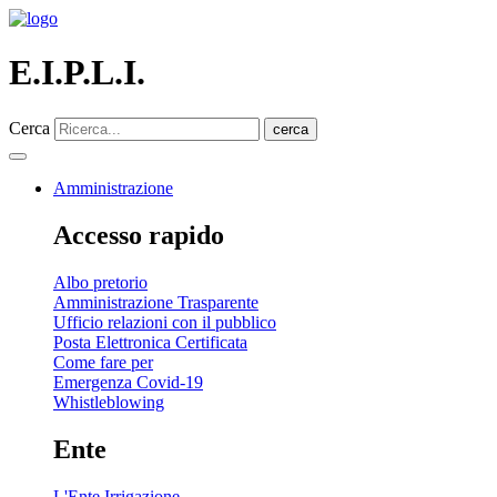
E.I.P.L.I.
Cerca
cerca
Amministrazione
Accesso rapido
Albo pretorio
Amministrazione Trasparente
Ufficio relazioni con il pubblico
Posta Elettronica Certificata
Come fare per
Emergenza Covid-19
Whistleblowing
Ente
L'Ente Irrigazione