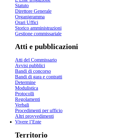
Statuto
Direttore Generale
Organigramma
Orari Uffici
Storico amministrazioni
Gestione commissariale
Atti e pubblicazioni
Atti del Commissario
Avvisi pubblici
Bandi di concorso
Bandi di gara e contratti
Determine
Modulistica
Protocolli
Regolamenti
Verbali
Procedimenti per ufficio
Altri provvedimenti
Vivere l’Ente
Territorio