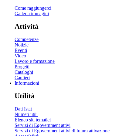
Come raggiungerci
Galleria immagini
Attività
Competenze
Notizie
Eventi
Video
Lavoro e formazione
Progetti
Cataloghi
Cantieri
Informazioni
Utilità
Dati Istat
Numeri utili
Elenco siti tematici
Servizi di Egovernment attivi
Servizi di Egovernment attivi di futura attivazione