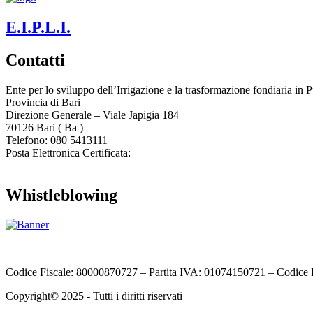
E.I.P.L.I.
Contatti
Ente per lo sviluppo dell’Irrigazione e la trasformazione fondiaria in P
Provincia di
Bari
Direzione Generale – Viale Japigia 184
70126
Bari
(
Ba
)
Telefono: 080 5413111
Posta Elettronica Certificata:
enteirrigazione@legalmail.it
Whistleblowing
Contatta l’Ente
|
Accessibilità
|
Note legali
|
Privacy
|
Cookie policy
|
Codice Fiscale: 80000870727 – Partita IVA: 01074150721 – Codice 
Copyright© 2025 - Tutti i diritti riservati