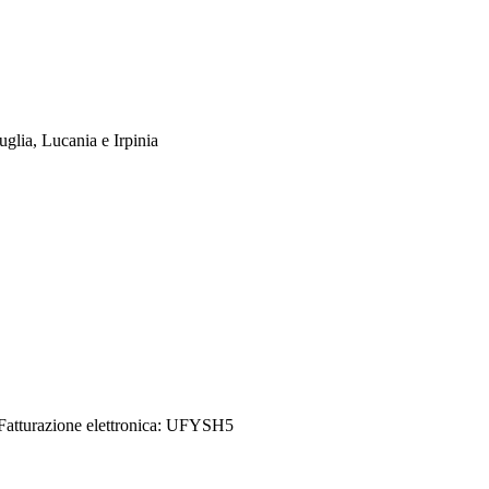
uglia, Lucania e Irpinia
Credits
| Dati sul monitoraggio | Area riservata
Fatturazione elettronica: UFYSH5