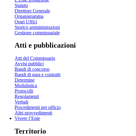
Statuto
Direttore Generale
Organigramma
Orari Uffici
Storico amministrazioni
Gestione commissariale
Atti e pubblicazioni
Atti del Commissario
Avvisi pubblici
Bandi di concorso
Bandi di gara e contratti
Determine
Modulistica
Protocolli
Regolamenti
Verbali
Procedimenti per ufficio
Altri provvedimenti
Vivere l’Ente
Territorio