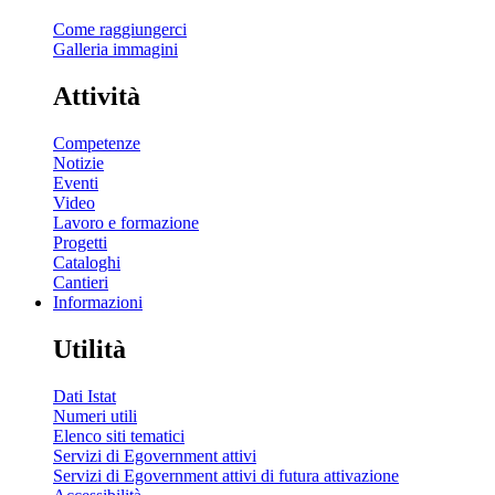
Come raggiungerci
Galleria immagini
Attività
Competenze
Notizie
Eventi
Video
Lavoro e formazione
Progetti
Cataloghi
Cantieri
Informazioni
Utilità
Dati Istat
Numeri utili
Elenco siti tematici
Servizi di Egovernment attivi
Servizi di Egovernment attivi di futura attivazione